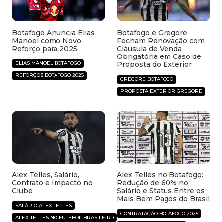
Botafogo Anuncia Elias
Botafogo e Gregore
Manoel como Novo
Fecham Renovação com
Reforço para 2025
Cláusula de Venda
Obrigatória em Caso de
ELIAS MANOEL BOTAFOGO
Proposta do Exterior
REFORÇOS BOTAFOGO 2025
GREGORE BOTAFOGO
PROPOSTA EXTERIOR GREGORE
Alex Telles, Salário,
Alex Telles no Botafogo:
Contrato e Impacto no
Redução de 60% no
Clube
Salário e Status Entre os
Mais Bem Pagos do Brasil
SALÁRIO ALEX TELLES
CONTRATAÇÃO BOTAFOGO 2025
ALEX TELLES NO FUTEBOL BRASILEIRO