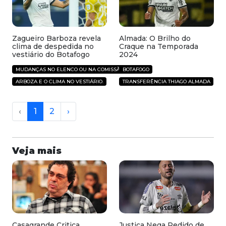
Zagueiro Barboza revela
Almada: O Brilho do
clima de despedida no
Craque na Temporada
vestiário do Botafogo
2024
MUDANÇAS NO ELENCO OU NA COMISSÃO TÉCNICA.
BOTAFOGO
ARBOZA E O CLIMA NO VESTIÁRIO.
TRANSFERÊNCIA THIAGO ALMADA
‹
1
2
›
Veja mais
Casagrande Critica
Justiça Nega Pedido de