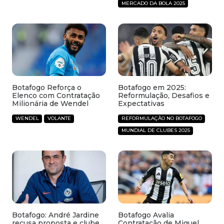
MERCADO DA BOLA 2025
Botafogo Reforça o
Botafogo em 2025:
Elenco com Contratação
Reformulação, Desafios e
Milionária de Wendel
Expectativas
WENDEL
VOLANTE
REFORMULAÇÃO NO BOTAFOGO
MUNDIAL DE CLUBES 2025
Botafogo: André Jardine
Botafogo Avalia
recusa proposta e clube
Contratação de Miguel