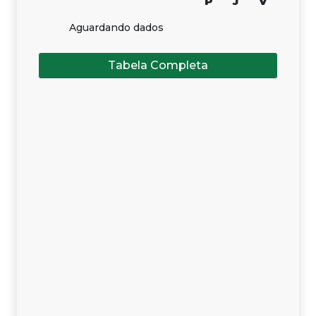
P
J
V
Aguardando dados
Tabela Completa