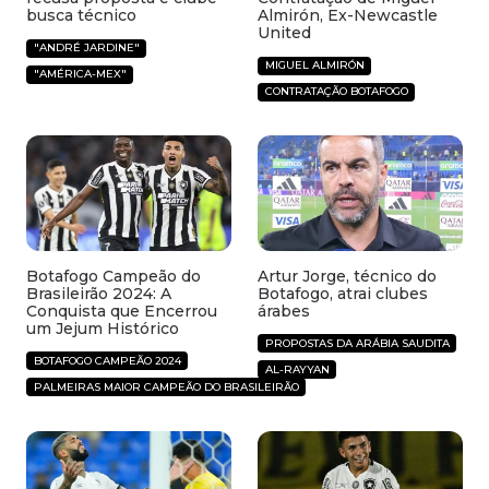
busca técnico
Almirón, Ex-Newcastle
United
"ANDRÉ JARDINE"
MIGUEL ALMIRÓN
"AMÉRICA-MEX"
CONTRATAÇÃO BOTAFOGO
Botafogo Campeão do
Artur Jorge, técnico do
Brasileirão 2024: A
Botafogo, atrai clubes
Conquista que Encerrou
árabes
um Jejum Histórico
PROPOSTAS DA ARÁBIA SAUDITA
BOTAFOGO CAMPEÃO 2024
AL-RAYYAN
PALMEIRAS MAIOR CAMPEÃO DO BRASILEIRÃO