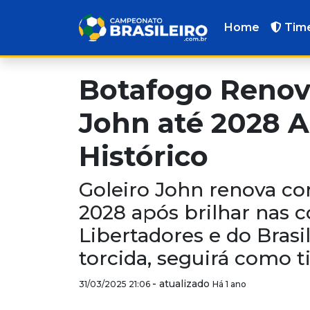
Home
Tim
Botafogo Renov
John até 2028 
Histórico
Goleiro John renova co
2028 após brilhar nas c
Libertadores e do Brasil
torcida, seguirá como t
-
atualizado
31/03/2025 21:06
Há 1 ano