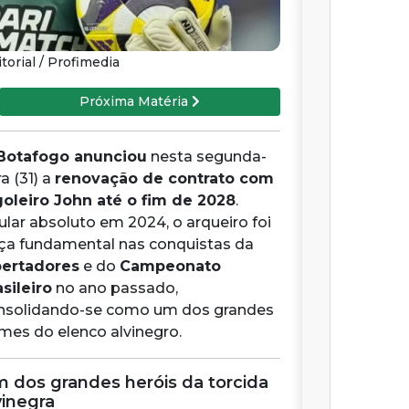
orial / Profimedia
Próxima Matéria
Botafogo anunciou
nesta segunda-
ra (31) a
renovação de contrato com
goleiro John até o fim de 2028
.
tular absoluto em 2024, o arqueiro foi
ça fundamental nas conquistas da
bertadores
e do
Campeonato
asileiro
no ano passado,
nsolidando-se como um dos grandes
mes do elenco alvinegro.
 dos grandes heróis da torcida
vinegra