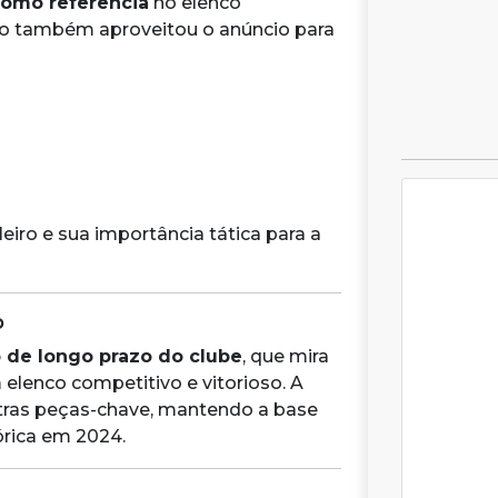
como referência
no elenco
o também aproveitou o anúncio para
iro e sua importância tática para a
o
o de longo prazo do clube
, que mira
lenco competitivo e vitorioso. A
outras peças-chave, mantendo a base
órica em 2024.