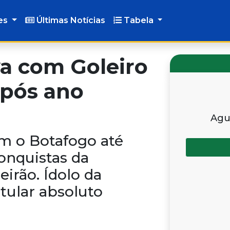
es
Últimas Notícias
Tabela
a com Goleiro
Após ano
Agu
m o Botafogo até
onquistas da
eirão. Ídolo da
itular absoluto