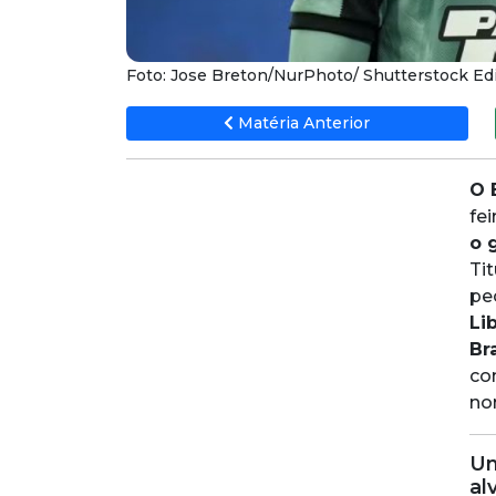
Foto: Jose Breton/NurPhoto/ Shutterstock Edit
Matéria Anterior
O 
fei
o 
Ti
pe
Li
Br
co
no
Um
al