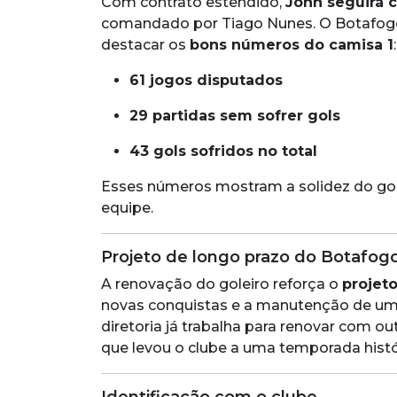
Com contrato estendido,
John seguirá 
comandado por Tiago Nunes. O Botafog
destacar os
bons números do camisa 1
:
61 jogos disputados
29 partidas sem sofrer gols
43 gols sofridos no total
Esses números mostram a solidez do gole
equipe.
Projeto de longo prazo do Botafog
A renovação do goleiro reforça o
projet
novas conquistas e a manutenção de um e
diretoria já trabalha para renovar com 
que levou o clube a uma temporada hist