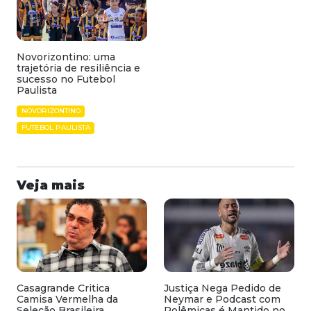
Novorizontino: uma
trajetória de resiliência e
sucesso no Futebol
Paulista
NOVORIZONTINO
FUTEBOL PAULISTA
Veja mais
Casagrande Critica
Justiça Nega Pedido de
Camisa Vermelha da
Neymar e Podcast com
Seleção Brasileira
Polêmicas é Mantido no