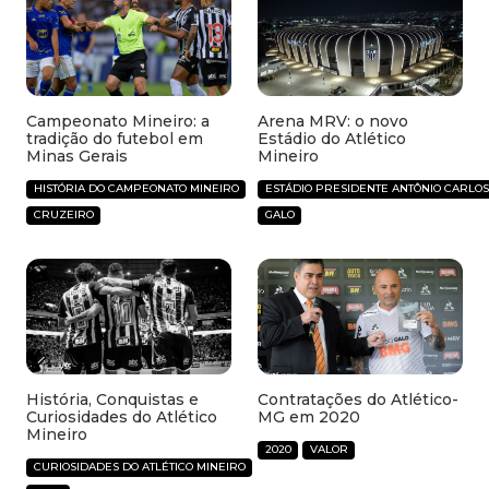
Campeonato Mineiro: a
Arena MRV: o novo
tradição do futebol em
Estádio do Atlético
Minas Gerais
Mineiro
HISTÓRIA DO CAMPEONATO MINEIRO
ESTÁDIO PRESIDENTE ANTÔNIO CARLOS
CRUZEIRO
GALO
História, Conquistas e
Contratações do Atlético-
Curiosidades do Atlético
MG em 2020
Mineiro
2020
VALOR
CURIOSIDADES DO ATLÉTICO MINEIRO