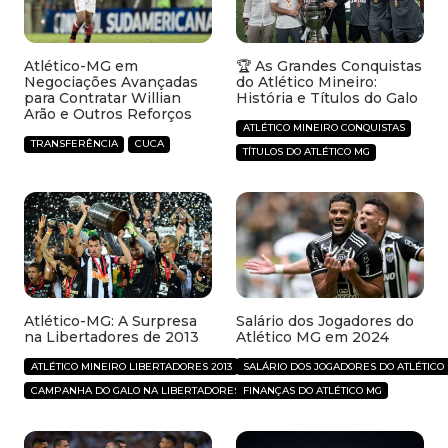
Atlético-MG em
🏆 As Grandes Conquistas
Negociações Avançadas
do Atlético Mineiro:
para Contratar Willian
História e Títulos do Galo
Arão e Outros Reforços
ATLÉTICO MINEIRO CONQUISTAS
TRANSFERÊNCIA
CUCA
TÍTULOS DO ATLÉTICO MG
Atlético-MG: A Surpresa
Salário dos Jogadores do
na Libertadores de 2013
Atlético MG em 2024
ATLÉTICO MINEIRO LIBERTADORES 2013
SALÁRIO DOS JOGADORES DO ATLÉTICO 
CAMPANHA DO GALO NA LIBERTADORES
FINANÇAS DO ATLÉTICO MG