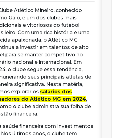
Clube Atlético Mineiro, conhecido
mo Galo, é um dos clubes mais
dicionais e vitoriosos do futebol
asileiro. Com uma rica história e uma
rcida apaixonada, o Atlético MG
tinua a investir em talentos de alto
vel para se manter competitivo no
nário nacional e internacional. Em
24, o clube segue essa tendência,
munerando seus principais atletas de
eira significativa. Nesta matéria,
mos explorar os
salários dos
gadores do Atlético MG em 2024
,
omo o clube administra sua folha de
tão financeira.
a saúde financeira com investimentos
 Nos últimos anos, o clube tem