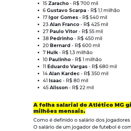
15
Zaracho
- R$ 700 mil
6
Gustavo Scarpa
- R$ 1,1 milhão
17
Igor Gomes
- R$ 540 mil
23
Alan Franco
- R$ 425 mil
27
Paulo Vitor
- R$ 55 mil
38
Pedrinho
- R$ 450 mil
20
Bernard
- R$ 600 mil
7
Hulk
- R$ 1,3 milhão
10
Paulinho
- R$ 1 milhão
11
Eduardo Vargas
- R$ 680 mil
14
Alan Kardec
- R$ 350 mil
41
Isaac
- R$ 80 mil
45
Alisson
- R$ 22 mil
A folha salarial do Atlético MG g
milhões mensais.
Como é definido o salário dos jogadores
O salário de um jogador de futebol é co