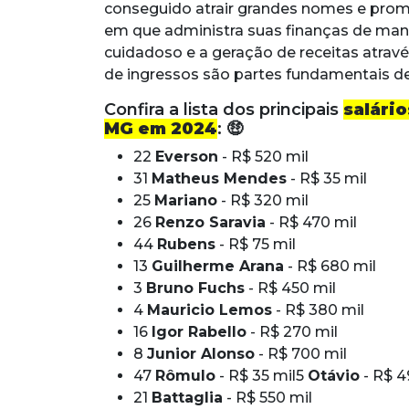
conseguido atrair grandes nomes e pro
em que administra suas finanças de man
cuidadoso e a geração de receitas atravé
de ingressos são partes fundamentais de
Confira a lista dos principais
salári
MG em 2024
: 🤑
22
Everson
- R$ 520 mil
31
Matheus Mendes
- R$ 35 mil
25
Mariano
- R$ 320 mil
26
Renzo Saravia
- R$ 470 mil
44
Rubens
- R$ 75 mil
13
Guilherme Arana
- R$ 680 mil
3
Bruno Fuchs
- R$ 450 mil
4
Mauricio Lemos
- R$ 380 mil
16
Igor Rabello
- R$ 270 mil
8
Junior Alonso
- R$ 700 mil
47
Rômulo
- R$ 35 mil5
Otávio
- R$ 4
21
Battaglia
- R$ 550 mil