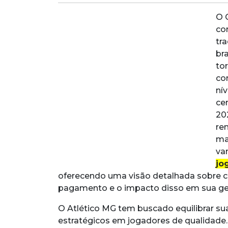
O 
co
tra
br
to
con
ní
ce
20
re
man
va
jo
oferecendo uma visão detalhada sobre c
pagamento e o impacto disso em sua ges
O Atlético MG tem buscado equilibrar su
estratégicos em jogadores de qualidade.