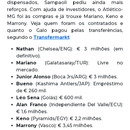
dispensados, Sampaoli pediu ainda mais
reforços. Com ajuda de investidores, o Atlético-
MG foi às compras e já trouxe Mariano, Keno e
Marrony. Veja quem foram os contratados e
quanto o Galo pagou pelas transferências,
segundo o
Transfermarkt
:
Nathan
(Chelsea/ENG): € 3 milhões (em
definitivo).
Mariano
(Galatasaray/TUR): Livre no
mercado.
Junior Alonso
(Boca Jrs/ARG): € 3 milhões.
Bueno
(Kashima Antlers/JAP): Empréstimo
de € 260 mil.
Léo Sena
(Goiás): € 600 mil.
Alan Franco
(Independiente Del Valle/ECU):
€ 1,6 milhões.
Keno
(Pyramids/EGY): € 2,2 milhões.
Marrony
(Vasco): € 3,45 milhões.