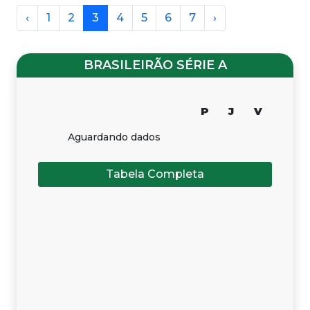
‹
1
2
3
4
5
6
7
›
BRASILEIRÃO SÉRIE A
P
J
V
Aguardando dados
Tabela Completa