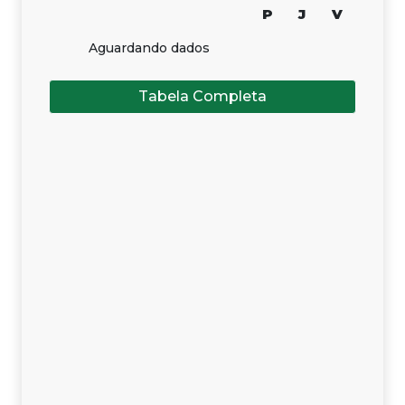
P
J
V
Aguardando dados
Tabela Completa