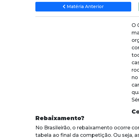
Matéria Anterior
O 
ma
or
co
to
ca
ro
no
ca
qu
Sér
Co
Rebaixamento?
No Brasileirão, o rebaixamento ocorre c
tabela ao final da competição. Ou seja, a