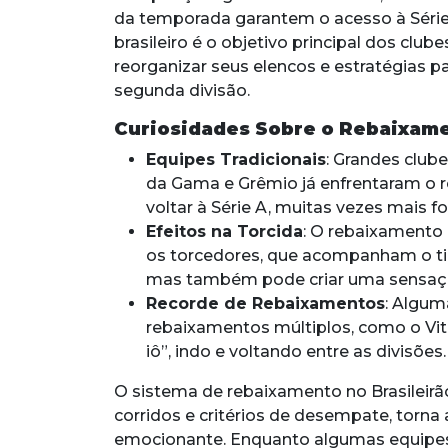
da temporada garantem o acesso à Série A
brasileiro é o objetivo principal dos clu
reorganizar seus elencos e estratégias pa
segunda divisão.
Curiosidades Sobre o Rebaixam
Equipes Tradicionais
: Grandes club
da Gama e Grêmio já enfrentaram o
voltar à Série A, muitas vezes mais fo
Efeitos na Torcida
: O rebaixamento
os torcedores, que acompanham o t
mas também pode criar uma sensação 
Recorde de Rebaixamentos
: Algum
rebaixamentos múltiplos, como o Vitór
iô”, indo e voltando entre as divisões.
O sistema de rebaixamento no Brasileir
corridos e critérios de desempate, torn
emocionante. Enquanto algumas equipes 