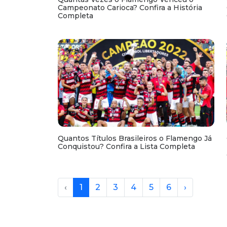
Campeonato Carioca? Confira a História
Completa
Quantos Títulos Brasileiros o Flamengo Já
Conquistou? Confira a Lista Completa
‹
1
2
3
4
5
6
›