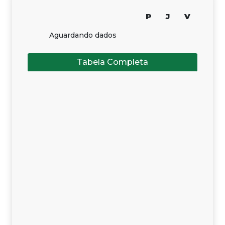
P
J
V
Aguardando dados
Tabela Completa