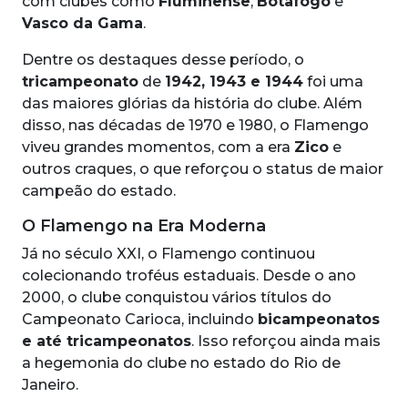
com clubes como
Fluminense
,
Botafogo
e
Vasco da Gama
.
Dentre os destaques desse período, o
tricampeonato
de
1942, 1943 e 1944
foi uma
das maiores glórias da história do clube. Além
disso, nas décadas de 1970 e 1980, o Flamengo
viveu grandes momentos, com a era
Zico
e
outros craques, o que reforçou o status de maior
campeão do estado.
O Flamengo na Era Moderna
Já no século XXI, o Flamengo continuou
colecionando troféus estaduais. Desde o ano
2000, o clube conquistou vários títulos do
Campeonato Carioca, incluindo
bicampeonatos
e até tricampeonatos
. Isso reforçou ainda mais
a hegemonia do clube no estado do Rio de
Janeiro.