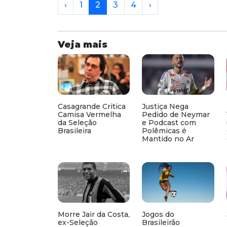
‹
1
2
3
4
›
Veja mais
Casagrande Critica
Justiça Nega
Camisa Vermelha
Pedido de Neymar
da Seleção
e Podcast com
Brasileira
Polêmicas é
Mantido no Ar
Morre Jair da Costa,
Jogos do
ex-Seleção
Brasileirão