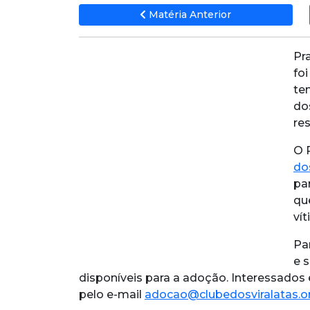
Matéria Anterior
Pr
fo
te
do
re
O 
do
pa
qu
ví
Pa
e 
disponíveis para a adoção. Interessado
pelo e-mail
adocao@clubedosviralatas.or