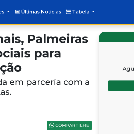
es
Últimas Notícias
Tabela
ais, Palmeiras
ciais para
oção
Agu
da em parceria com a
as.
COMPARTILHE