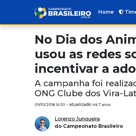
Home
Tim
No Dia dos Anim
usou as redes so
incentivar a ad
A campanha foi realiza
ONG Clube dos Vira-Lat
-
atualizado
09/10/2018 14:50
Há 7 anos
Lorenzo Junqueira
do Campeonato Brasileiro