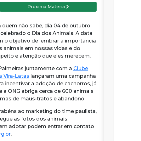
Próxima Matéria
a quem não sabe, dia 04 de outubro
i celebrado o Dia dos Animais. A data
m o objetivo de lembrar a importância
s animais em nossas vidas e do
speito e atenção que eles merecem.
Palmeiras juntamente com a
Clube
s Vira-Latas
lançaram uma campanha
ra incentivar a adoção de cachorros, já
e a ONG abriga cerca de 600 animais
timas de maus-tratos e abandono.
rabéns ao marketing do time paulista,
segue as fotos dos animais
s em adotar podem entrar em contato
g.br
.