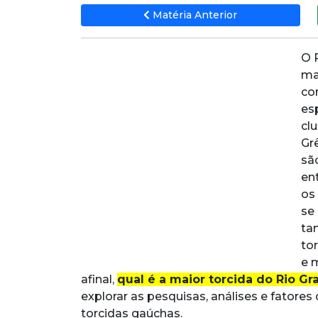
Matéria Anterior
O 
mai
co
es
cl
Gr
sã
en
os
se
ta
to
e 
afinal,
qual é a maior torcida do Rio Gr
explorar as pesquisas, análises e fator
torcidas gaúchas.