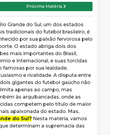
Próxima Matéria
Rio Grande do Sul, um dos estados
s tradicionais do futebol brasileiro, é
nhecido por sua paixão fervorosa pelo
porte. O estado abriga dois dos
ubes mais importantes do Brasil,
êmio e Internacional, e suas torcidas
o famosas por sua lealdade,
tusiasmo e rivalidade. A disputa entre
 dois gigantes do futebol gaúcho não
 limita apenas ao campo, mas
mbém às arquibancadas, onde as
rcidas competem pelo título de maior
mais apaixonada do estado. Mas,
ande do Sul?
Nesta matéria, vamos
es que determinam a supremacia das