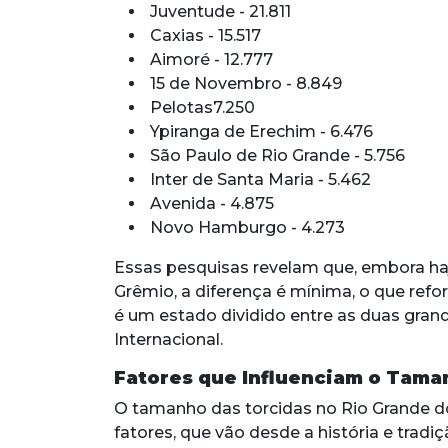
Juventude - 21.811
Caxias - 15.517
Aimoré - 12.777
15 de Novembro - 8.849
Pelotas7.250
Ypiranga de Erechim - 6.476
São Paulo de Rio Grande - 5.756
Inter de Santa Maria - 5.462
Avenida - 4.875
Novo Hamburgo - 4.273
Essas pesquisas revelam que, embora h
Grêmio, a diferença é mínima, o que refor
é um estado dividido entre as duas gran
Internacional.
Fatores que Influenciam o Tama
O tamanho das torcidas no Rio Grande do 
fatores, que vão desde a história e tra