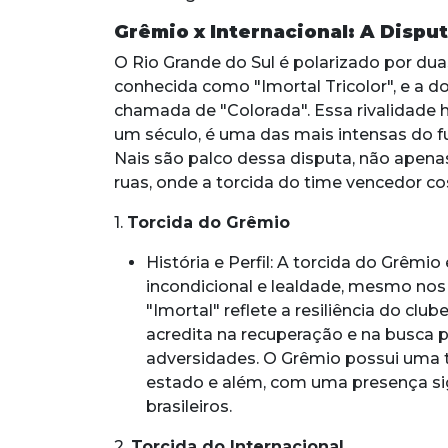
Grêmio x Internacional: A Dispu
O Rio Grande do Sul é polarizado por dua
conhecida como "Imortal Tricolor", e a d
chamada de "Colorada". Essa rivalidade h
um século, é uma das mais intensas do fut
Nais são palco dessa disputa, não ape
ruas, onde a torcida do time vencedor co
1.
Torcida do Grêmio
História e Perfil: A torcida do Grêmi
incondicional e lealdade, mesmo nos
"Imortal" reflete a resiliência do clu
acredita na recuperação e na busca 
adversidades. O Grêmio possui uma t
estado e além, com uma presença sig
brasileiros.
2.
Torcida do Internacional