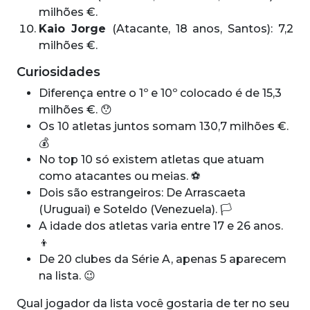
milhões €.
Kaio Jorge
(Atacante, 18 anos, Santos): 7,2
milhões €.
Curiosidades
Diferença entre o 1º e 10º colocado é de 15,3
milhões €. 😯
Os 10 atletas juntos somam 130,7 milhões €.
💰
No top 10 só existem atletas que atuam
como atacantes ou meias. ⚽
Dois são estrangeiros: De Arrascaeta
(Uruguai) e Soteldo (Venezuela). 🏳️
A idade dos atletas varia entre 17 e 26 anos.
👦
De 20 clubes da Série A, apenas 5 aparecem
na lista. 😉
Qual jogador da lista você gostaria de ter no seu