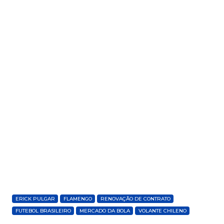
ERICK PULGAR
FLAMENGO
RENOVAÇÃO DE CONTRATO
FUTEBOL BRASILEIRO
MERCADO DA BOLA
VOLANTE CHILENO