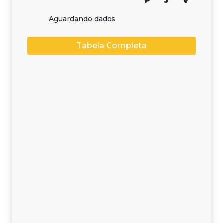
P
J
V
Aguardando dados
Tabela Completa