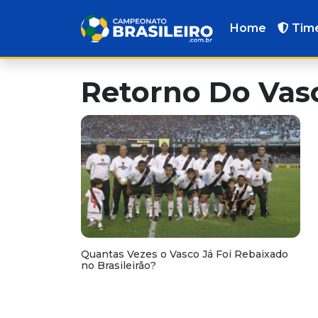
Home
Tim
Retorno Do Vasc
Quantas Vezes o Vasco Já Foi Rebaixado
no Brasileirão?