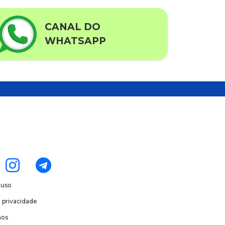
CANAL DO
WHATSAPP
 uso
e privacidade
os