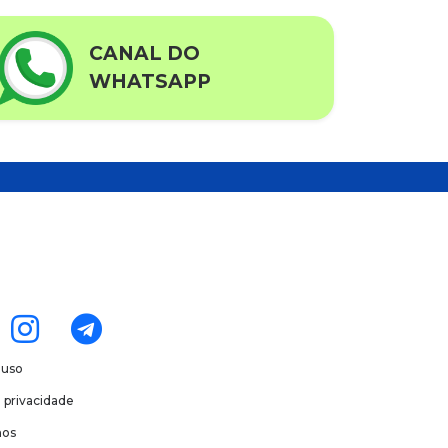
CANAL DO
WHATSAPP
 uso
e privacidade
os