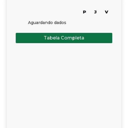
P
J
V
Aguardando dados
Tabela Completa