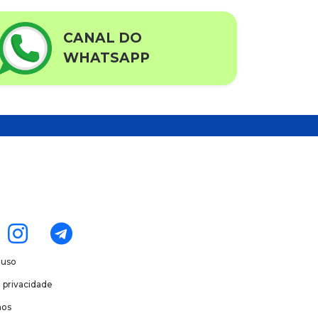
CANAL DO
WHATSAPP
 uso
e privacidade
os