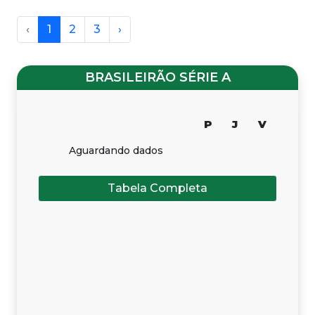
‹
1
2
3
›
BRASILEIRÃO SÉRIE A
P
J
V
Aguardando dados
Tabela Completa