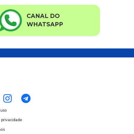
CANAL DO
WHATSAPP
 uso
e privacidade
os