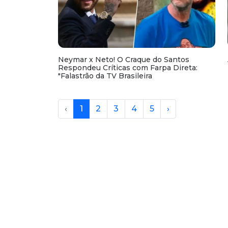
Neymar x Neto! O Craque do Santos
Respondeu Críticas com Farpa Direta:
"Falastrão da TV Brasileira
‹
1
2
3
4
5
›