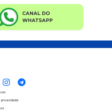
CANAL DO
WHATSAPP
 uso
e privacidade
os