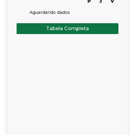
P
J
V
Aguardando dados
Tabela Completa