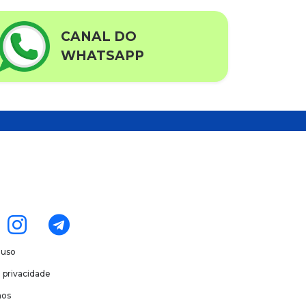
CANAL DO
WHATSAPP
 uso
e privacidade
os