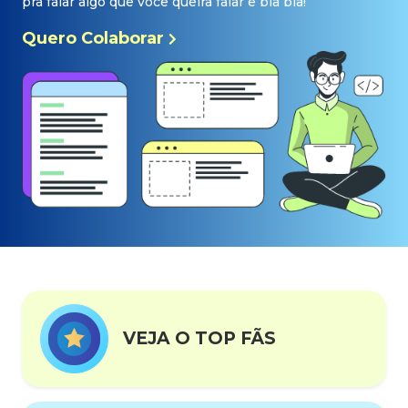
pra falar algo que você queira falar e bla bla!
Quero Colaborar
VEJA O TOP FÃS