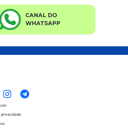
CANAL DO
WHATSAPP
 uso
e privacidade
os