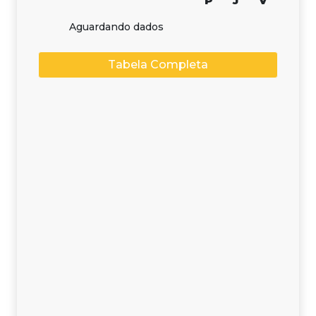
P
J
V
Aguardando dados
Tabela Completa