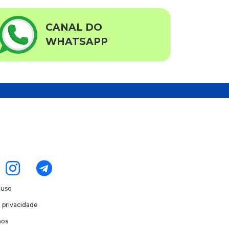
CANAL DO
WHATSAPP
 uso
e privacidade
os