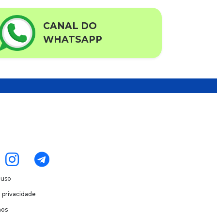
CANAL DO
WHATSAPP
 uso
e privacidade
os