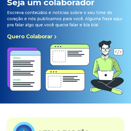
Seja um colaborador
Escreva conteúdos e notícias sobre o seu time do
coração e nós publicamos para você. Alguma frase aqui
pra falar algo que você queira falar e bla bla!
Quero Colaborar