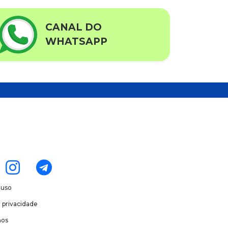
CANAL DO
WHATSAPP
 uso
e privacidade
os