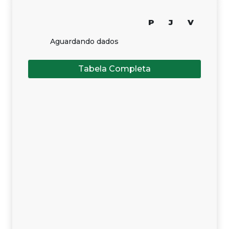
P
J
V
Aguardando dados
Tabela Completa