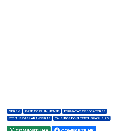
XERÉM
BASE DO FLUMINENSE
FORMAÇÃO DE JOGADORES
CT VALE DAS LARANJEIRAS
TALENTOS DO FUTEBOL BRASILEIRO
COMPARTILHE
COMPARTILHE