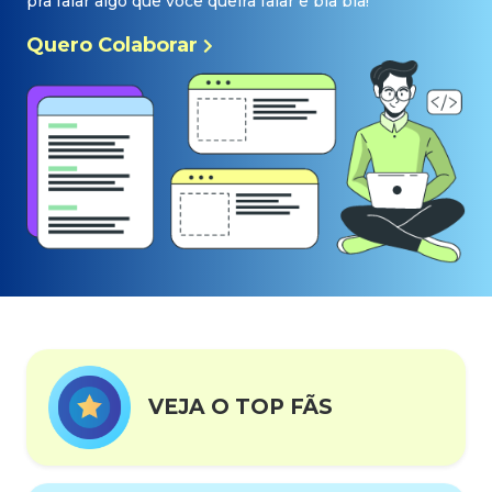
pra falar algo que você queira falar e bla bla!
Quero Colaborar
VEJA O TOP FÃS