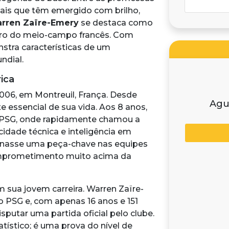
cais que têm emergido com brilho,
rren Zaïre-Emery
se destaca como
uro do meio-campo francês. Com
stra características de um
ndial.
ica
06, em Montreuil, França. Desde
Agu
e essencial de sua vida. Aos 8 anos,
o PSG, onde rapidamente chamou a
idade técnica e inteligência em
rnasse uma peça-chave nas equipes
omprometimento muito acima da
sua jovem carreira. Warren Zaïre-
do PSG e, com apenas 16 anos e 151
sputar uma partida oficial pelo clube.
tístico; é uma prova do nível de