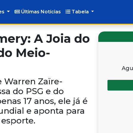
es
Últimas Notícias
Tabela
ery: A Joia do
do Meio-
Agu
e Warren Zaïre-
sa do PSG e do
enas 17 anos, ele já é
ndial e aponta para
 esporte.