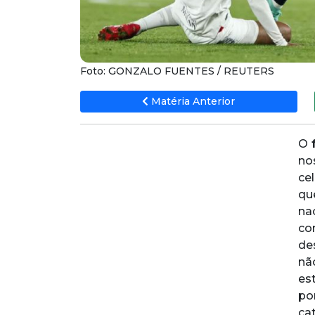
Foto: GONZALO FUENTES / REUTERS
Matéria Anterior
O
f
no
ce
qu
na
co
de
nã
es
po
ca