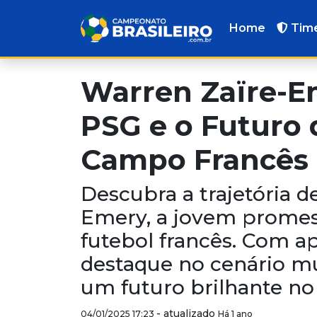
Home
Tim
Warren Zaïre-Em
PSG e o Futuro 
Campo Francês
Descubra a trajetória d
Emery, a jovem promes
futebol francês. Com ap
destaque no cenário mu
um futuro brilhante no
-
atualizado
04/01/2025 17:23
Há 1 ano