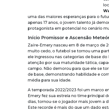
lo
Wa
uma das maiores esperanças para o fut
apenas 17 anos, o jovem talento já demon
protagonista em potencial no cenário mu
Início Promissor e Ascensão Meteór
Zaïre-Emery nasceu em 8 de março de 20
muito cedo, o futebol se tornou uma part
ele ingressou nas categorias de base d
atenção por sua maturidade tática, capac
campo. Não demorou para que ele se to
de base, demonstrando habilidade e c
média para sua idade.
A temporada 2022/2023 foi um marco em 
Emery fez sua estreia no time principal 
dias, tornou-se o jogador mais jovem a di
Este recorde é mais do que um dado esta