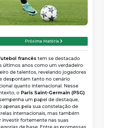
Próxima Matéria
utebol francês
tem se destacado
s últimos anos como um verdadeiro
leiro de talentos, revelando jogadores
e despontam tanto no cenário
cional quanto internacional. Nesse
ntexto, o
Paris Saint-Germain (PSG)
sempenha um papel de destaque,
o apenas pela sua constelação de
trelas internacionais, mas também
r investir fortemente nas suas
tegorias de base. Entre as promessas