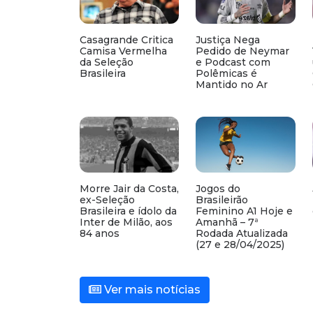
Casagrande Critica
Justiça Nega
Camisa Vermelha
Pedido de Neymar
da Seleção
e Podcast com
Brasileira
Polêmicas é
Mantido no Ar
Morre Jair da Costa,
Jogos do
ex-Seleção
Brasileirão
Brasileira e ídolo da
Feminino A1 Hoje e
Inter de Milão, aos
Amanhã – 7ª
84 anos
Rodada Atualizada
(27 e 28/04/2025)
Ver mais notícias