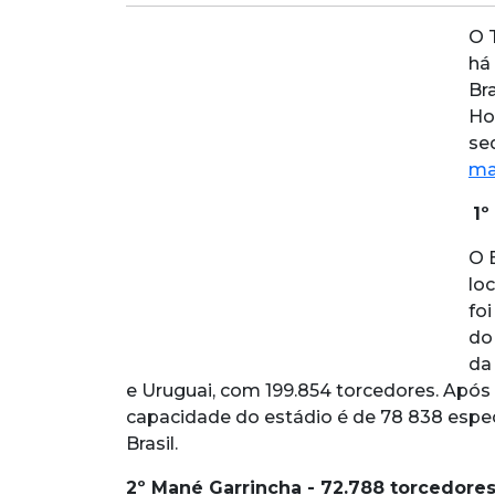
O 
há
Bra
Ho
se
ma
1º
O 
lo
fo
do
da
e Uruguai, com 199.854 torcedores. Após
capacidade do estádio é de 78 838 espe
Brasil.
2º Mané Garrincha - 72.788 torcedore