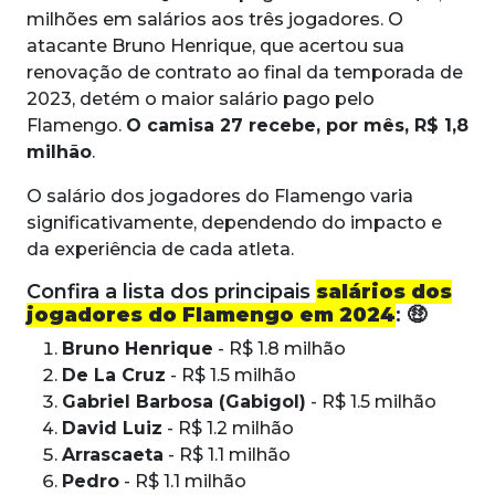
milhões em salários aos três jogadores. O
atacante Bruno Henrique, que acertou sua
renovação de contrato ao final da temporada de
2023, detém o maior salário pago pelo
Flamengo.
O camisa 27 recebe, por mês, R$ 1,8
milhão
.
O salário dos jogadores do Flamengo varia
significativamente, dependendo do impacto e
da experiência de cada atleta.
Confira a lista dos principais
salários dos
jogadores do Flamengo em 2024
:
🤑
Bruno Henrique
- R$ 1.8 milhão
De La Cruz
- R$ 1.5 milhão
Gabriel Barbosa (Gabigol)
- R$ 1.5 milhão
David Luiz
- R$ 1.2 milhão
Arrascaeta
- R$ 1.1 milhão
Pedro
- R$ 1.1 milhão