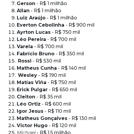
Gerson
- R$ 1 milhão
Allan
- R$ 1 milhão
Luiz Araújo
- R$ 1 milhão
Everton Cebolinha
- R$ 900 mil
Ayrton Lucas
- R$ 750 mil
Léo Pereira
- R$ 700 mil
Varela
- R$ 700 mil
Fabrício Bruno
- R$ 350 mil
Rossi
- R$ 530 mil
Matheus Cunha
- R$ 140 mil
Wesley
- R$ 190 mil
Matías Viña
- R$ 750 mil
Erick Pulgar
- R$ 650 mil
Cleiton
- R$ 35 mil
Léo Ortiz
- R$ 600 mil
Igor Jesus
- R$ 110 mil
Matheus Gonçalves
- R$ 130 mil
Victor Hugo
- R$ 120 mil
Michael
- R$ 1,5 milhão