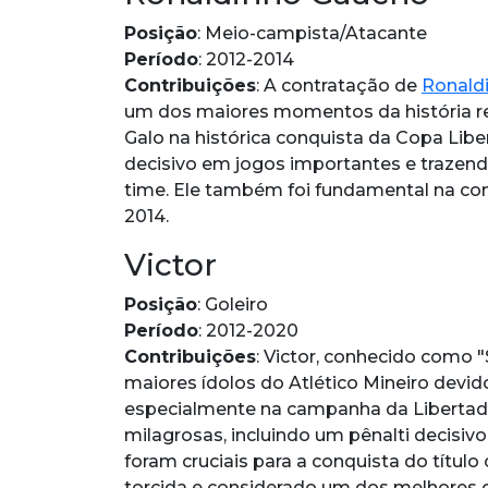
Posição
: Meio-campista/Atacante
Período
: 2012-2014
Contribuições
: A contratação de
Ronald
um dos maiores momentos da história re
Galo na histórica conquista da Copa Lib
decisivo em jogos importantes e trazendo
time. Ele também foi fundamental na c
2014.
Victor
Posição
: Goleiro
Período
: 2012-2020
Contribuições
: Victor, conhecido como 
maiores ídolos do Atlético Mineiro devid
especialmente na campanha da Libertado
milagrosas, incluindo um pênalti decisivo 
foram cruciais para a conquista do título 
torcida e considerado um dos melhores go