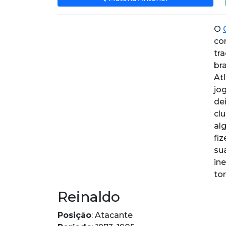
O
co
tra
bra
At
jo
de
cl
al
fi
su
in
to
Reinaldo
Posição
: Atacante