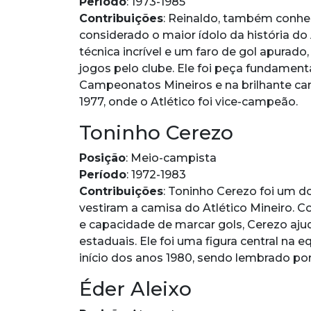
Período
: 1973-1985
Contribuições
: Reinaldo, também conhe
considerado o maior ídolo da história do
técnica incrível e um faro de gol apurad
jogos pelo clube. Ele foi peça fundament
Campeonatos Mineiros e na brilhante c
1977, onde o Atlético foi vice-campeão.
Toninho Cerezo
Posição
: Meio-campista
Período
: 1972-1983
Contribuições
: Toninho Cerezo foi um 
vestiram a camisa do Atlético Mineiro. C
e capacidade de marcar gols, Cerezo ajud
estaduais. Ele foi uma figura central na 
início dos anos 1980, sendo lembrado po
Éder Aleixo