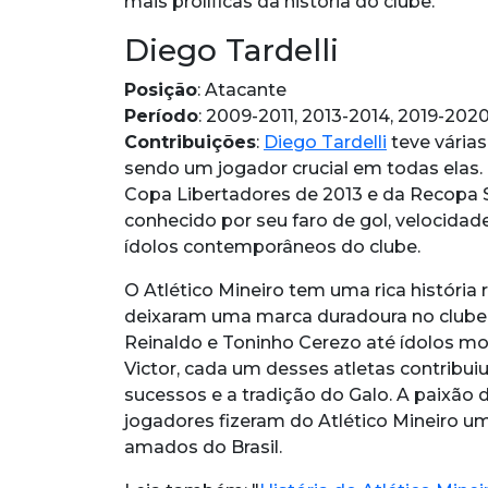
mais prolíficas da história do clube.
Diego Tardelli
Posição
: Atacante
Período
: 2009-2011, 2013-2014, 2019-202
Contribuições
:
Diego Tardelli
teve várias
sendo um jogador crucial em todas elas. 
Copa Libertadores de 2013 e da Recopa S
conhecido por seu faro de gol, velocidad
ídolos contemporâneos do clube.
O Atlético Mineiro tem uma rica história
deixaram uma marca duradoura no clube
Reinaldo e Toninho Cerezo até ídolos 
Victor, cada um desses atletas contribuiu
sucessos e a tradição do Galo. A paixão 
jogadores fizeram do Atlético Mineiro u
amados do Brasil.