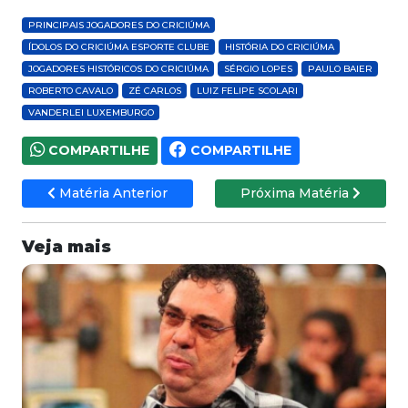
PRINCIPAIS JOGADORES DO CRICIÚMA
ÍDOLOS DO CRICIÚMA ESPORTE CLUBE
HISTÓRIA DO CRICIÚMA
JOGADORES HISTÓRICOS DO CRICIÚMA
SÉRGIO LOPES
PAULO BAIER
ROBERTO CAVALO
ZÉ CARLOS
LUIZ FELIPE SCOLARI
VANDERLEI LUXEMBURGO
COMPARTILHE
COMPARTILHE
Matéria Anterior
Próxima Matéria
Veja mais