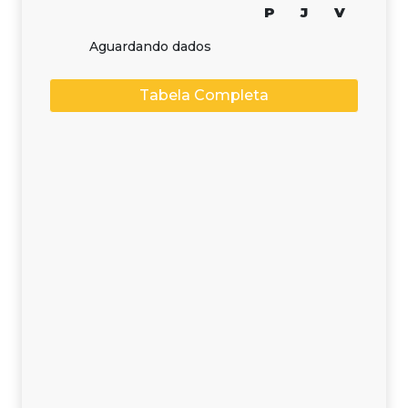
P
J
V
Aguardando dados
Tabela Completa