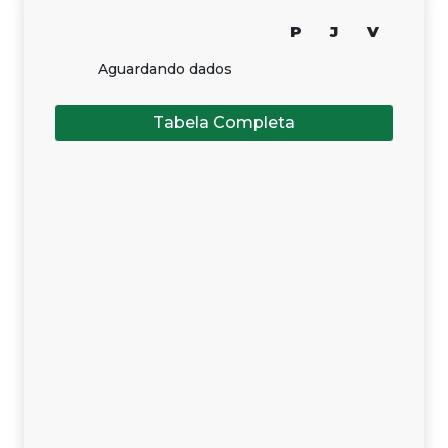
P
J
V
Aguardando dados
Tabela Completa