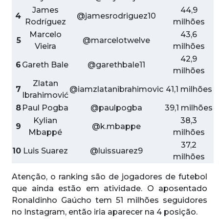
James
44,9
4
@jamesrodriguez10
Rodríguez
milhões
Marcelo
43,6
5
@marcelotwelve
Vieira
milhões
42,9
6
Gareth Bale
@garethbale11
milhões
Zlatan
7
@iamzlatanibrahimovic
41,1 milhões
Ibrahimović
8
Paul Pogba
@paulpogba
39,1 milhões
Kylian
38,3
9
@k.mbappe
Mbappé
milhões
37,2
10
Luis Suarez
@luissuarez9
milhões
Atenção, o ranking são de jogadores de futebol
que ainda estão em atividade. O aposentado
Ronaldinho Gaúcho tem 51 milhões seguidores
no Instagram, então iria aparecer na 4 posição.