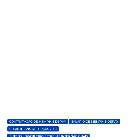
CONTRATAÇÃO DE MEMPHIS DEPAY
SALÁRIO DE MEMPHIS DEPAY
CORINTHIANS REFORÇOS 2024
FUTEBOL BRASILEIRO ESTRELAS INTERNACIONAIS