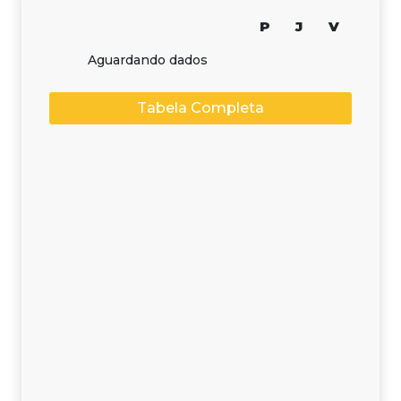
P
J
V
Aguardando dados
Tabela Completa