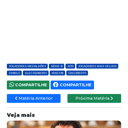
JOGADORES MEDALHÕES
SÉRIE B
2019
JOGADORES MAIS VELHOS
DANILO
ALECSSANDRO
MAICON
DAGOBERTO
COMPARTILHE
COMPARTILHE
Matéria Anterior
Próxima Matéria
Veja mais