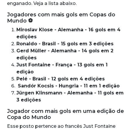
enganado. Veja a lista abaixo.
Jogadores com mais gols em Copas do
Mundo ⚽️
Miroslav Klose - Alemanha - 16 gols em 4
edições
Ronaldo - Brasil - 15 gols em 3 edições
Gerd Müller - Alemanha - 14 gols em 2
edições
Just Fontaine - França - 13 gols em 1
edição
Pelé - Brasil - 12 gols em 4 edições
Sandór Kocsis - Hungria - 11 em 1 edição
Jürgen Klinsmann - Alemanha - 11 gols em
3 edições
Jogador com mais gols em uma edição de
Copa do Mundo
Esse posto pertence ao francês Just Fontaine