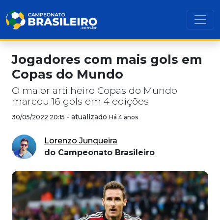
Jogadores com mais gols em
Copas do Mundo
O maior artilheiro Copas do Mundo
marcou 16 gols em 4 edições
-
atualizado
30/05/2022 20:15
Há 4 anos
Lorenzo Junqueira
do Campeonato Brasileiro