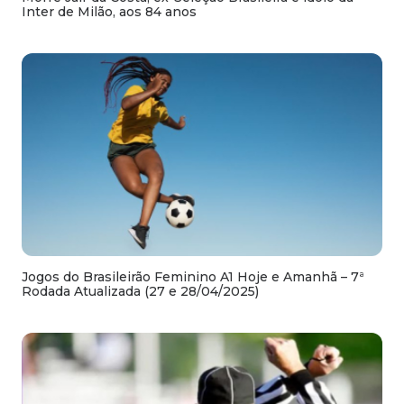
Inter de Milão, aos 84 anos
Jogos do Brasileirão Feminino A1 Hoje e Amanhã – 7ª
Rodada Atualizada (27 e 28/04/2025)