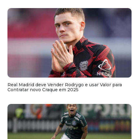
Real Madrid deve Vender Rodrygo e usar Valor para
Contratar novo Craque em 2025