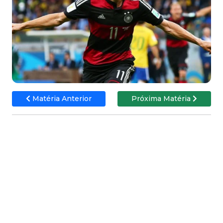
Matéria Anterior
Próxima Matéria