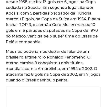
desde 1958,
ele fez 13 gols em 6 jogos na Copa
sediada na Suécia.
Em segundo lugar, Sandór
Kocsis, com 5 partidas o jogador da Hungria
marcou 11 gols, na Copa da Suíça em 1954.
E para
fechar TOP 3, o alemão Gerd Muller marcou 10
gols em 6 partidas disputadas na Copa de 1970
no México, vencida pelo super time do Brasil de
Pelé e companhia.
Mas não poderíamos deixar de falar de um
brasileiro artilheiro, o Ronaldo Fenômeno. O
eterno camisa 9 conquistou dois títulos
mundiais com a Amarelinha, em 1994 e 2002. O
atacante fez 8 gols na Copa de 2002, em 7 jogos,
quando o Brasil ganhou o penta.