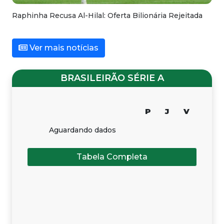
Raphinha Recusa Al-Hilal: Oferta Bilionária Rejeitada
Ver mais notícias
BRASILEIRÃO SÉRIE A
P
J
V
Aguardando dados
Tabela Completa