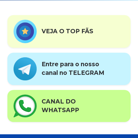
VEJA O TOP FÃS
Entre para o nosso
canal no TELEGRAM
CANAL DO
WHATSAPP