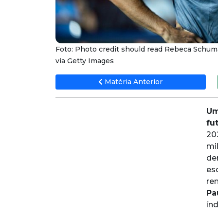
Foto: Photo credit should read Rebeca Schum
via Getty Images
Matéria Anterior
Um
fu
20
mi
de
es
re
Pa
ín