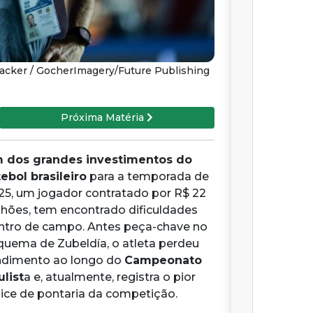
acker / GocherImagery/Future Publishing
Próxima Matéria
 dos grandes investimentos do
tebol brasileiro
para a temporada de
25, um jogador contratado por R$ 22
lhões, tem encontrado dificuldades
ntro de campo. Antes peça-chave no
quema de Zubeldía, o atleta perdeu
ndimento ao longo do
Campeonato
ulist
a e, atualmente, registra o pior
dice de pontaria da competição.