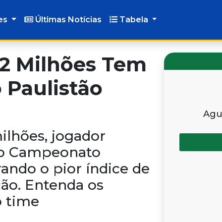
es
Últimas Notícias
Tabela
22 Milhões Tem
 Paulistão
Agu
ilhões, jogador
 no Campeonato
rando o pior índice de
ção. Entenda os
o time