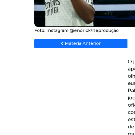
Foto: Instagram @endrick/Reprodução
Matéria Anterior
O 
ape
ol
eu
Pa
jo
of
co
es
de
mu