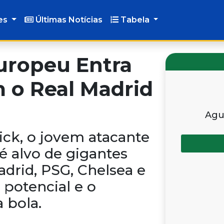
es
Últimas Notícias
Tabela
uropeu Entra
 o Real Madrid
Agu
ck, o jovem atacante
á é alvo de gigantes
drid, PSG, Chelsea e
 potencial e o
 bola.