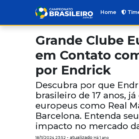
Home
Tim
Grande Clube E
em Contato com
por Endrick
Descubra por que Endri
brasileiro de 17 anos, j
europeus como Real Ma
Barcelona. Entenda seu
impacto no mercado da
-
atualizado
18/11/2024 23:52
Há 1 ano