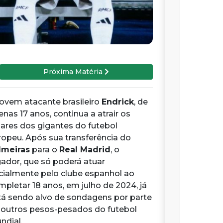
Próxima Matéria
jovem atacante brasileiro
Endrick
, de
nas 17 anos, continua a atrair os
hares dos gigantes do futebol
ropeu. Após sua transferência do
lmeiras
para o
Real Madrid
, o
gador, que só poderá atuar
icialmente pelo clube espanhol ao
mpletar 18 anos, em julho de 2024, já
tá sendo alvo de sondagens por parte
 outros pesos-pesados do futebol
ndial.