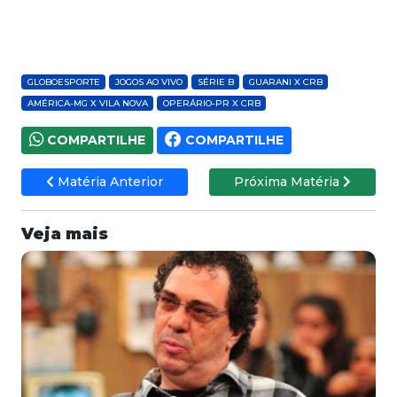
GLOBOESPORTE
JOGOS AO VIVO
SÉRIE B
GUARANI X CRB
AMÉRICA-MG X VILA NOVA
OPERÁRIO-PR X CRB
COMPARTILHE
COMPARTILHE
Matéria Anterior
Próxima Matéria
Veja mais