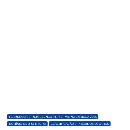
FLAMENGO ESTREIA ELENCO PRINCIPAL NO CARIOCA 2025
DOMÍNIO RUBRO-NEGRO
CLASSIFICAÇÃO E PRÓXIMOS DESAFIOS