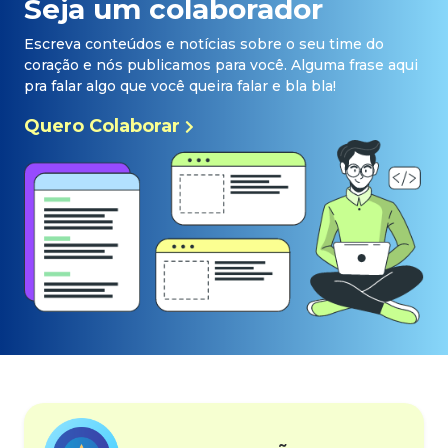
Seja um colaborador
Escreva conteúdos e notícias sobre o seu time do
coração e nós publicamos para você. Alguma frase aqui
pra falar algo que você queira falar e bla bla!
Quero Colaborar