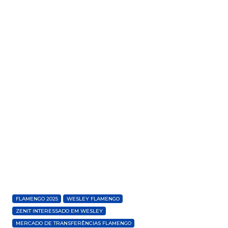
FLAMENGO 2025
WESLEY FLAMENGO
ZENIT INTERESSADO EM WESLEY
MERCADO DE TRANSFERÊNCIAS FLAMENGO